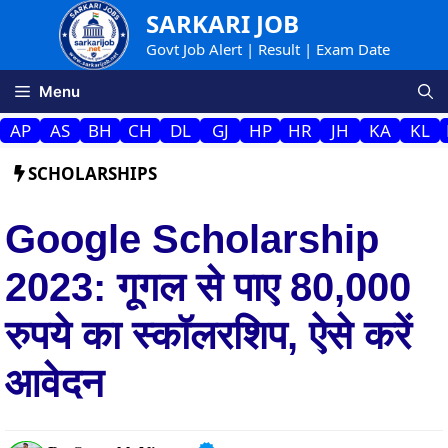
Skip
SARKARI JOB
to
Govt Job Alert | Result | Exam Date
content
Menu
AP
AS
BH
CH
DL
GJ
HP
HR
JH
KA
KL
SCHOLARSHIPS
Google Scholarship
2023: गूगल से पाए 80,000
रुपये का स्कॉलरशिप, ऐसे करें
आवेदन