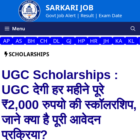
Skip
SARKARI JOB
to
Govt Job Alert | Result | Exam Date
content
Menu
AP
AS
BH
CH
DL
GJ
HP
HR
JH
KA
KL
SCHOLARSHIPS
UGC Scholarships :
UGC देगी हर महीने पूरे
₹2,000 रुपयो की स्कॉलरशिप,
जाने क्या है पूरी आवेदन
प्रक्रिया?