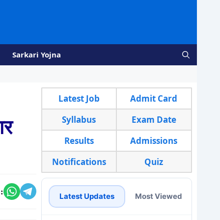
Sarkari Yojna
Latest Job
Admit Card
Syllabus
Exam Date
ार
Results
Admissions
Notifications
Quiz
:
Latest Updates
Most Viewed