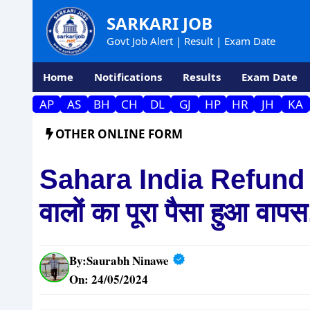
Skip
SARKARI JOB
to
Govt Job Alert | Result | Exam Date
content
Home
Notifications
Results
Exam Date
AP
AS
BH
CH
DL
GJ
HP
HR
JH
KA
OTHER ONLINE FORM
Sahara India Refund Li
वालों का पूरा पैसा हुआ वापस
By:
Saurabh Ninawe
On: 24/05/2024