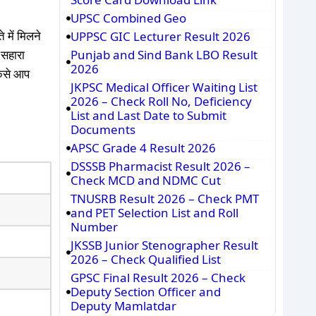
UPSC Combined Geo
 में मिलने
UPPSC GIC Lecturer Result 2026
 सहारा
Punjab and Sind Bank LBO Result
2026
कैसे आप
JKPSC Medical Officer Waiting List
2026 – Check Roll No, Deficiency
List and Last Date to Submit
Documents
APSC Grade 4 Result 2026
DSSSB Pharmacist Result 2026 –
Check MCD and NDMC Cut
TNUSRB Result 2026 – Check PMT
and PET Selection List and Roll
Number
JKSSB Junior Stenographer Result
2026 – Check Qualified List
GPSC Final Result 2026 – Check
Deputy Section Officer and
Deputy Mamlatdar