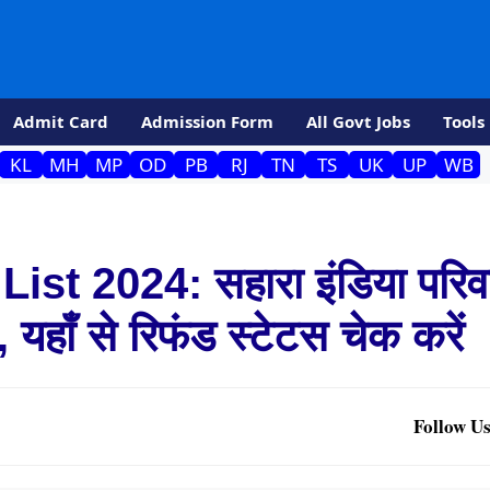
Admit Card
Admission Form
All Govt Jobs
Tools
KL
MH
MP
OD
PB
RJ
TN
TS
UK
UP
WB
st 2024: सहारा इंडिया परिव
, यहाँ से रिफंड स्टेटस चेक करें
Follow Us