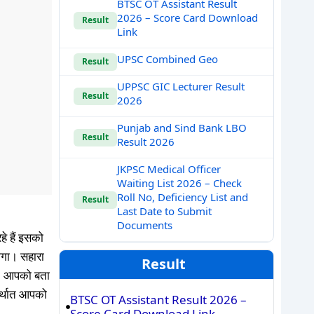
BTSC OT Assistant Result
2026 – Score Card Download
Result
Link
UPSC Combined Geo
Result
UPPSC GIC Lecturer Result
Result
2026
Punjab and Sind Bank LBO
Result
Result 2026
JKPSC Medical Officer
Waiting List 2026 – Check
Roll No, Deficiency List and
Result
Last Date to Submit
Documents
े हैं इसको
ेगा। सहारा
Result
ी। आपको बता
 अर्थात आपको
BTSC OT Assistant Result 2026 –
Score Card Download Link