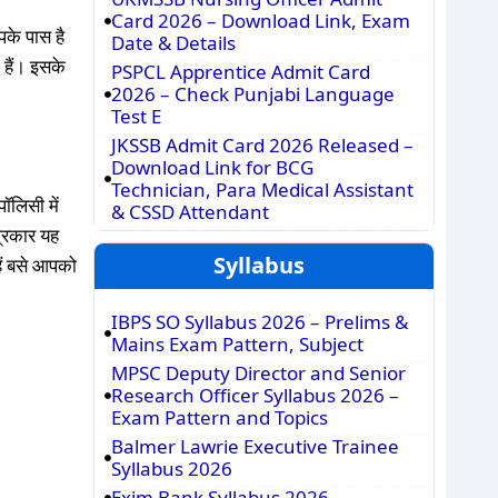
Card 2026 – Download Link, Exam
पके पास है
Date & Details
 हैं। इसके
PSPCL Apprentice Admit Card
2026 – Check Punjabi Language
Test E
JKSSB Admit Card 2026 Released –
Download Link for BCG
Technician, Para Medical Assistant
ॉलिसी में
& CSSD Attendant
प्रकार यह
Syllabus
ैं बसे आपको
IBPS SO Syllabus 2026 – Prelims &
Mains Exam Pattern, Subject
MPSC Deputy Director and Senior
Research Officer Syllabus 2026 –
Exam Pattern and Topics
Balmer Lawrie Executive Trainee
Syllabus 2026
Exim Bank Syllabus 2026