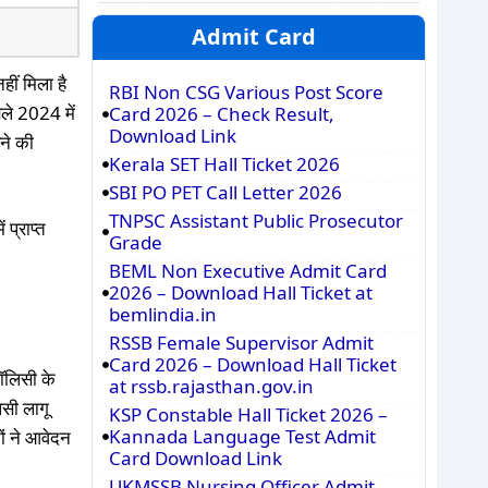
Admit Card
ीं मिला है
RBI Non CSG Various Post Score
बले 2024 में
Card 2026 – Check Result,
Download Link
ने की
Kerala SET Hall Ticket 2026
SBI PO PET Call Letter 2026
TNPSC Assistant Public Prosecutor
 प्राप्त
Grade
BEML Non Executive Admit Card
2026 – Download Hall Ticket at
bemlindia.in
RSSB Female Supervisor Admit
Card 2026 – Download Hall Ticket
पॉलिसी के
at rssb.rajasthan.gov.in
िसी लागू
KSP Constable Hall Ticket 2026 –
Kannada Language Test Admit
ों ने आवेदन
Card Download Link
UKMSSB Nursing Officer Admit