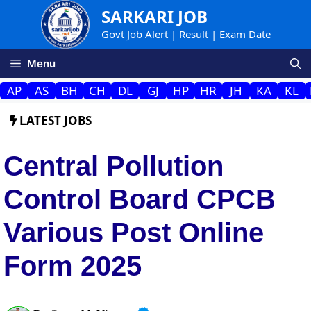
Skip
SARKARI JOB
to
Govt Job Alert | Result | Exam Date
content
Menu
AP
AS
BH
CH
DL
GJ
HP
HR
JH
KA
KL
LATEST JOBS
Central Pollution
Control Board CPCB
Various Post Online
Form 2025