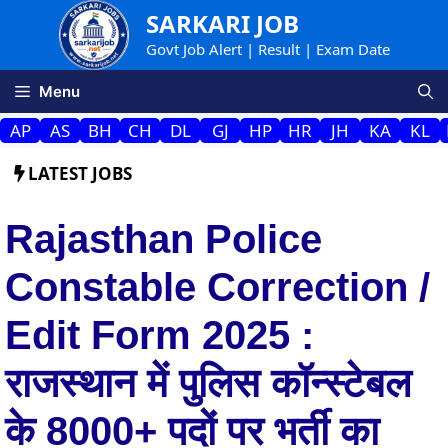
Skip
SARKARI JOB
to
Govt Job Alert | Result | Exam Date
content
Menu
AP
AS
BH
CH
DL
GJ
HP
HR
JH
KA
KL
LATEST JOBS
Rajasthan Police
Constable Correction /
Edit Form 2025 :
राजस्थान में पुलिस कॉन्स्टेबल
के 8000+ पदों पर भर्ती का