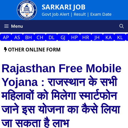
Skip
SARKARI JOB
to
Govt Job Alert | Result | Exam Date
content
Menu
AP
AS
BH
CH
DL
GJ
HP
HR
JH
KA
KL
OTHER ONLINE FORM
Rajasthan Free Mobile
Yojana : राजस्थान के सभी
महिलावों को मिलेगा स्मार्टफोन
जाने इस योजना का कैसे लिया
जा सकता है लाभ