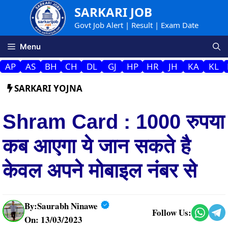
Skip
SARKARI JOB
to
Govt Job Alert | Result | Exam Date
content
Menu
AP
AS
BH
CH
DL
GJ
HP
HR
JH
KA
KL
SARKARI YOJNA
Shram Card : 1000 रुपया
कब आएगा ये जान सकते है
केवल अपने मोबाइल नंबर से
By:
Saurabh Ninawe
Follow Us:
On: 13/03/2023