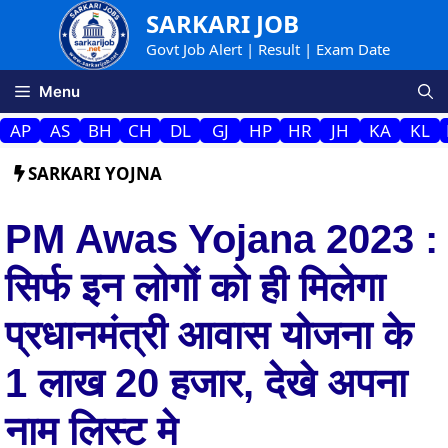
Skip
SARKARI JOB
to
Govt Job Alert | Result | Exam Date
content
Menu
AP
AS
BH
CH
DL
GJ
HP
HR
JH
KA
KL
SARKARI YOJNA
PM Awas Yojana 2023 :
सिर्फ इन लोगों को ही मिलेगा
प्रधानमंत्री आवास योजना के
1 लाख 20 हजार, देखे अपना
नाम लिस्ट मे