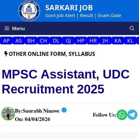
Skip
SARKARI JOB
to
Govt Job Alert | Result | Exam Date
content
Menu
AP
AS
BH
CH
DL
GJ
HP
HR
JH
KA
KL
OTHER ONLINE FORM
,
SYLLABUS
MPSC Assistant, UDC
Recruitment 2025
By:
Saurabh Ninawe
Follow Us:
On: 04/04/2026