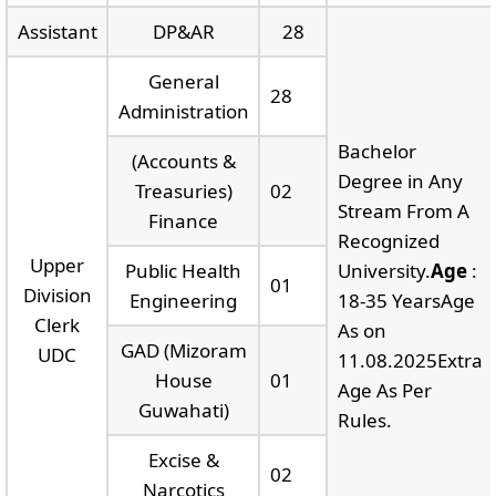
Assistant
DP&AR
28
General
28
Administration
Bachelor
(Accounts &
Degree in Any
Treasuries)
02
Stream From A
Finance
Recognized
Upper
Public Health
University.
Age
:
01
Division
Engineering
18-35 YearsAge
Clerk
As on
GAD (Mizoram
UDC
11.08.2025Extra
House
01
Age As Per
Guwahati)
Rules.
Excise &
02
Narcotics