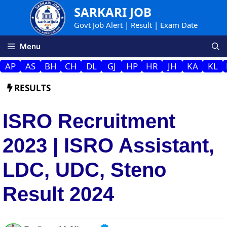
Skip
SARKARI JOB
to
Govt Job Alert | Result | Exam Date
content
Menu
AP
AS
BH
CH
DL
GJ
HP
HR
JH
KA
KL
RESULTS
ISRO Recruitment
2023 | ISRO Assistant,
LDC, UDC, Steno
Result 2024