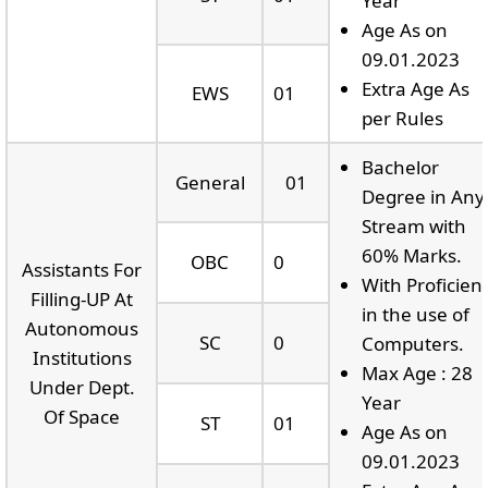
Year
Age As on
09.01.2023
Extra Age As
EWS
01
per Rules
Bachelor
General
01
Degree in Any
Stream with
60% Marks.
OBC
0
Assistants For
With Proficien
Filling-UP At
in the use of
Autonomous
SC
0
Computers.
Institutions
Max Age : 28
Under Dept.
Year
Of Space
ST
01
Age As on
09.01.2023