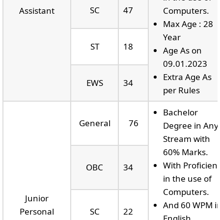
SC
47
Assistant
Computers.
Max Age : 28
Year
ST
18
Age As on
09.01.2023
Extra Age As
EWS
34
per Rules
Bachelor
General
76
Degree in Any
Stream with
60% Marks.
With Proficien
OBC
34
in the use of
Computers.
Junior
And 60 WPM i
Personal
SC
22
English