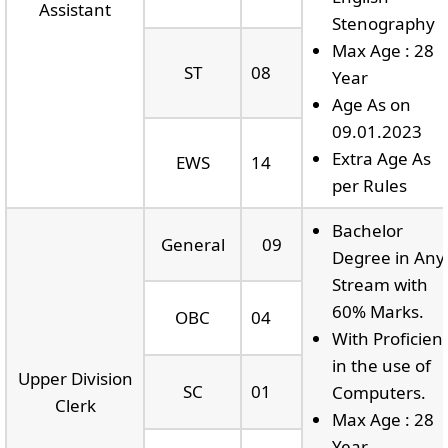
Assistant
Stenography
Max Age : 28
ST
08
Year
Age As on
09.01.2023
Extra Age As
EWS
14
per Rules
Bachelor
General
09
Degree in Any
Stream with
60% Marks.
OBC
04
With Proficien
in the use of
Upper Division
SC
01
Computers.
Clerk
Max Age : 28
Year