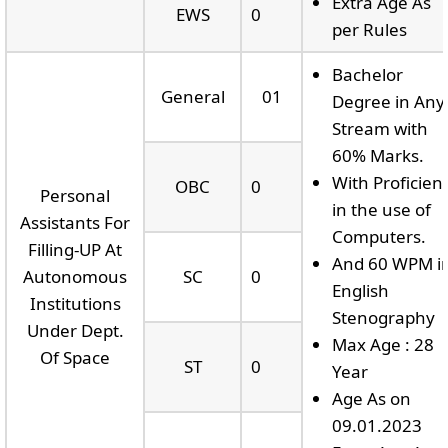
Extra Age As
EWS
0
per Rules
Bachelor
General
01
Degree in Any
Stream with
60% Marks.
With Proficien
OBC
0
Personal
in the use of
Assistants For
Computers.
Filling-UP At
And 60 WPM i
Autonomous
SC
0
English
Institutions
Stenography
Under Dept.
Max Age : 28
Of Space
ST
0
Year
Age As on
09.01.2023