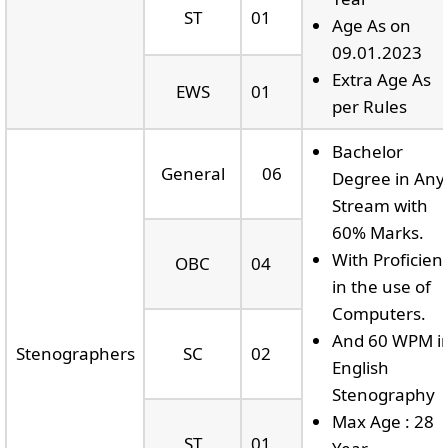
ST
01
Age As on
09.01.2023
Extra Age As
EWS
01
per Rules
Bachelor
General
06
Degree in Any
Stream with
60% Marks.
With Proficien
OBC
04
in the use of
Computers.
And 60 WPM i
Stenographers
SC
02
English
Stenography
Max Age : 28
ST
01