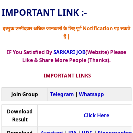
IMPORTANT LINK :-
इच्छुक उम्मीदवार अधिक जानकारी के लिए पूर्ण Notification पढ़ सकते
हैं |
IF You Satisfied By
SARKARI JOB
(Website) Please
Like & Share More People (Thanks).
IMPORTANT LINKS
Join Group
Telegram
|
Whatsapp
Download
Click Here
Result
Download
Assistant
|
JPA
|
UDC
|
Stenographer