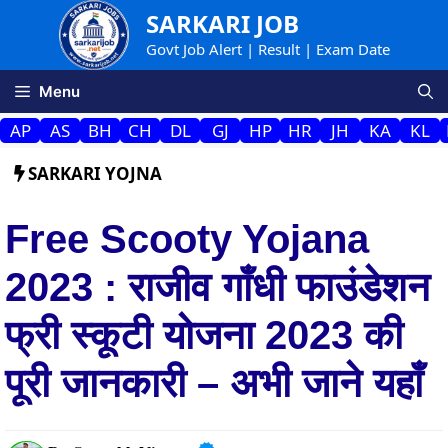
Skip
SARKARI JOB
to
Govt Job Alert | Result | Exam Date
content
Menu
AP
AS
BH
CH
DL
GJ
HP
HR
JH
KA
KL
SARKARI YOJNA
Free Scooty Yojana
2023 : राजीव गाँधी फाउंडेशन
फ्री स्कूटी योजना 2023 की
पूरी जानकारी – अभी जाने यहाँ