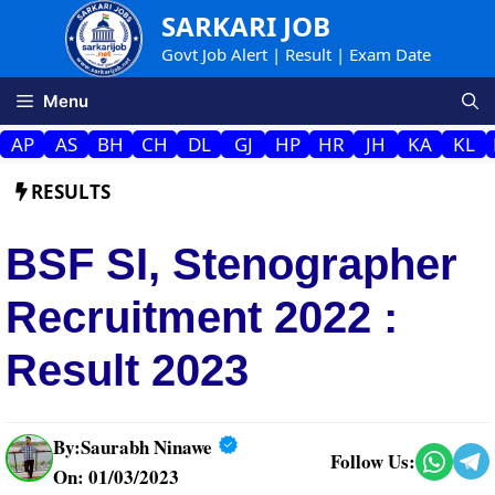
Skip
SARKARI JOB
to
Govt Job Alert | Result | Exam Date
content
Menu
AP
AS
BH
CH
DL
GJ
HP
HR
JH
KA
KL
RESULTS
BSF SI, Stenographer
Recruitment 2022 :
Result 2023
By:
Saurabh Ninawe
Follow Us:
On: 01/03/2023