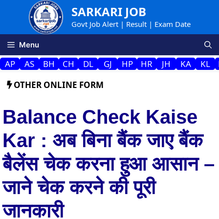
Skip
SARKARI JOB
to
Govt Job Alert | Result | Exam Date
content
Menu
AP
AS
BH
CH
DL
GJ
HP
HR
JH
KA
KL
OTHER ONLINE FORM
Balance Check Kaise
Kar : अब बिना बैंक जाए बैंक
बैलेंस चेक करना हुआ आसान –
जाने चेक करने की पूरी
जानकारी