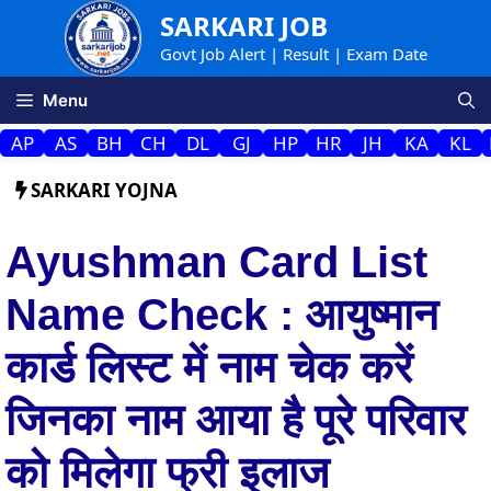
Skip
SARKARI JOB
to
Govt Job Alert | Result | Exam Date
content
Menu
AP
AS
BH
CH
DL
GJ
HP
HR
JH
KA
KL
SARKARI YOJNA
Ayushman Card List
Name Check : आयुष्मान
कार्ड लिस्ट में नाम चेक करें
जिनका नाम आया है पूरे परिवार
को मिलेगा फ्री इलाज