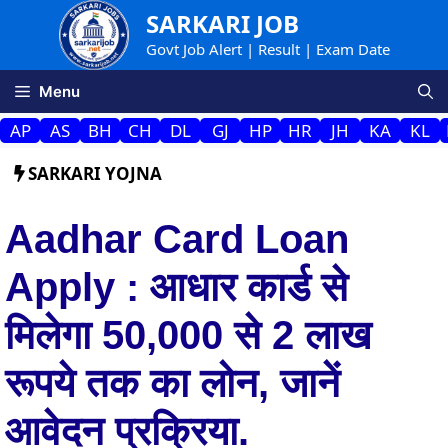
Skip
SARKARI JOB
to
Govt Job Alert | Result | Exam Date
content
Menu
AP
AS
BH
CH
DL
GJ
HP
HR
JH
KA
KL
SARKARI YOJNA
Aadhar Card Loan
Apply : आधार कार्ड से
मिलेगा 50,000 से 2 लाख
रूपये तक का लोन, जानें
आवेदन प्रक्रिया.