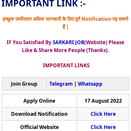
IMPORTANT LINK :-
इच्छुक उम्मीदवार अधिक जानकारी के लिए पूर्ण Notification पढ़ सकते
हैं |
IF You Satisfied By
SARKARI JOB
(Website) Please
Like & Share More People (Thanks).
IMPORTANT LINKS
Join Group
Telegram
|
Whatsapp
Apply Online
17 August 2022
Download Notification
Click Here
Official Website
Click Here