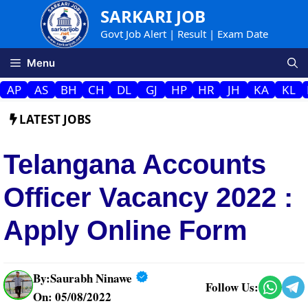
Skip
SARKARI JOB
to
Govt Job Alert | Result | Exam Date
content
Menu
AP
AS
BH
CH
DL
GJ
HP
HR
JH
KA
KL
LATEST JOBS
Telangana Accounts
Officer Vacancy 2022 :
Apply Online Form
By:
Saurabh Ninawe
Follow Us:
On: 05/08/2022