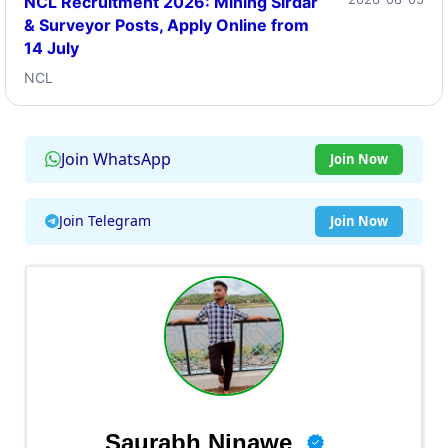
NCL Recruitment 2026: Mining Sirdar
& Surveyor Posts, Apply Online from
14 July
NCL
Join WhatsApp
Join Now
Join Telegram
Join Now
Saurabh Ninawe