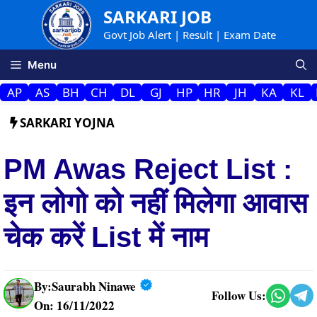
Skip
SARKARI JOB
to
Govt Job Alert | Result | Exam Date
content
Menu
AP
AS
BH
CH
DL
GJ
HP
HR
JH
KA
KL
SARKARI YOJNA
PM Awas Reject List :
इन लोगो को नहीं मिलेगा आवास
चेक करें List में नाम
By:
Saurabh Ninawe
Follow Us:
On: 16/11/2022