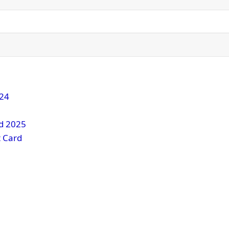
024
d 2025
t Card