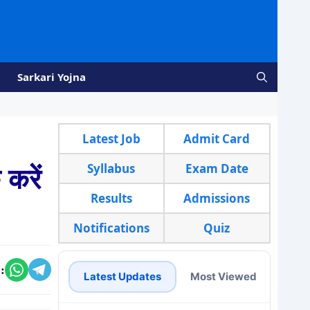
Sarkari Yojna
Latest Job
Admit Card
Syllabus
Exam Date
करें
Results
Admissions
Notifications
Quiz
:
Latest Updates
Most Viewed