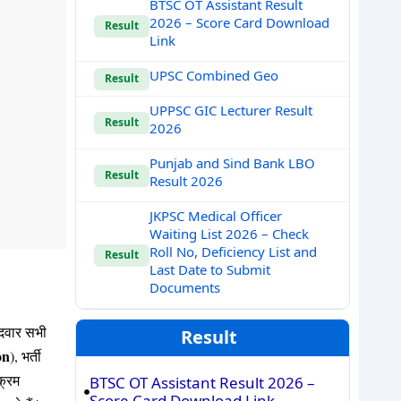
BTSC OT Assistant Result
2026 – Score Card Download
Result
Link
UPSC Combined Geo
Result
UPPSC GIC Lecturer Result
Result
2026
Punjab and Sind Bank LBO
Result
Result 2026
JKPSC Medical Officer
Waiting List 2026 – Check
Roll No, Deficiency List and
Result
Last Date to Submit
Documents
ीदवार सभी
Result
on
), भर्ती
क्रम
BTSC OT Assistant Result 2026 –
Score Card Download Link