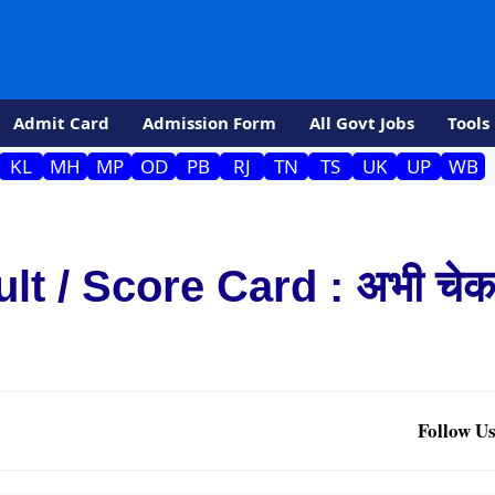
Admit Card
Admission Form
All Govt Jobs
Tools
KL
MH
MP
OD
PB
RJ
TN
TS
UK
UP
WB
 / Score Card : अभी चेक 
Follow Us