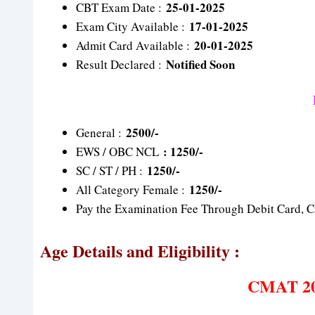
25-01-2025
CBT Exam Date :
17-01-2025
Exam City Available :
20-01-2025
Admit Card Available :
Notified Soon
Result Declared :
2500/-
General :
: 1250/-
EWS / OBC NCL
1250/-
SC / ST / PH :
1250/-
All Category Female :
Pay the Examination Fee Through Debit Card, Cr
Age Details and
Eligibility
:
CMAT 202