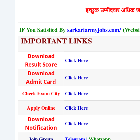
इच्छुक उम्मीदवार अधिक जान
IF You Satisfied By
sarkariarmyjobs.com/
(Websi
IMPORTANT LINKS
Download
Click Here
Result Score
Download
Click Here
Admit Card
Check Exam City
Click Here
Apply Online
Click Here
Download
Click Here
Notification
Join Group
Telegram
|
Whatsapp