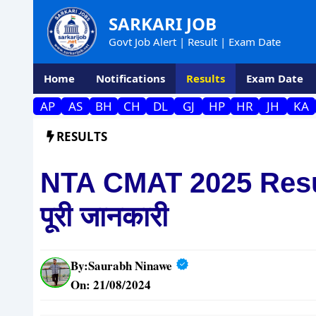
Skip
SARKARI JOB
to
Govt Job Alert | Result | Exam Date
content
Home
Notifications
Results
Exam Date
AP
AS
BH
CH
DL
GJ
HP
HR
JH
KA
RESULTS
NTA CMAT 2025 Result
पूरी जानकारी
By:
Saurabh Ninawe
On: 21/08/2024