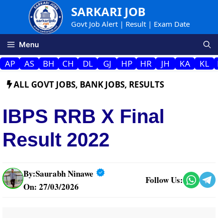
Skip
SARKARI JOB
to
Govt Job Alert | Result | Exam Date
content
Menu
AP
AS
BH
CH
DL
GJ
HP
HR
JH
KA
KL
ALL GOVT JOBS
,
BANK JOBS
,
RESULTS
IBPS RRB X Final
Result 2022
By:
Saurabh Ninawe
Follow Us:
On: 27/03/2026