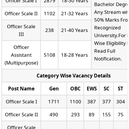
Officer Scale I
2879
18-30 Years
Bachelor Degre
Any Stream wi
Officer Scale II
1102
21-32 Years
50% Marks Fro
Officer Scale
Recognized
238
21-40 Years
III
University.For 
Wise Eligibility 
Officer
Read Full
Assistant
5108
18-28 Years
Notification.
(Multipurpose)
Category Wise Vacancy Details
Post Name
Gen
OBC
EWS
SC
ST
Officer Scale I
1711
1100
387
377
304
Officer Scale II
490
293
89
155
75
Officer Scale