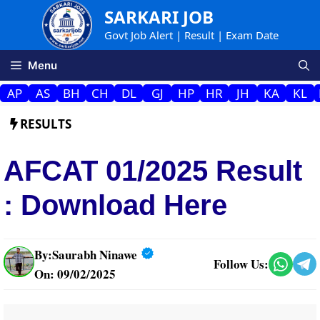
Skip
SARKARI JOB
to
Govt Job Alert | Result | Exam Date
content
Menu
AP
AS
BH
CH
DL
GJ
HP
HR
JH
KA
KL
RESULTS
AFCAT 01/2025 Result
: Download Here
By:
Saurabh Ninawe
Follow Us:
On: 09/02/2025