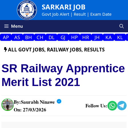
Skip
SARKARI JOB
to
Govt Job Alert | Result | Exam Date
content
Menu
AP
AS
BH
CH
DL
GJ
HP
HR
JH
KA
KL
ALL GOVT JOBS
,
RAILWAY JOBS
,
RESULTS
SR Railway Apprentice
Merit List 2021
By:
Saurabh Ninawe
Follow Us:
On: 27/03/2026