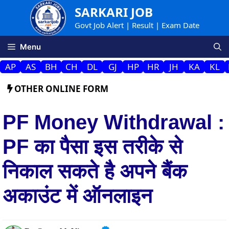
Skip
SARKARI JOB
to
Govt Job Alert | Result | Exam Date
content
Menu
AP
AS
BH
CH
DL
GJ
HP
HR
JH
KA
KL
OTHER ONLINE FORM
PF Money Withdrawal :
PF का पैसा इस तरीके से
निकाल सकते है अपने बैंक
अकाउंट में ऑनलाइन