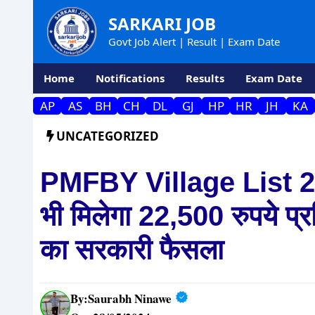
Skip
SARKARI JOB
to
Govt Job Alert | Result | Exam Date
content
Home
Notifications
Results
Exam Date
AP
AS
BH
CH
DL
GJ
HP
HR
JH
KA
UNCATEGORIZED
PMFBY Village List 202
भी मिलेगा 22,500 रुपये प्र
का सरकारी फैसला
By:
Saurabh Ninawe