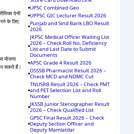
UPSC Combined Geo
्रीमियम देनी
UPPSC GIC Lecturer Result 2026
रने के लिए
Punjab and Sind Bank LBO Result
2026
JKPSC Medical Officer Waiting List
2026 – Check Roll No, Deficiency
List and Last Date to Submit
Documents
 इस योजना
APSC Grade 4 Result 2026
र सकते हैं।
DSSSB Pharmacist Result 2026 –
Check MCD and NDMC Cut
TNUSRB Result 2026 – Check PMT
and PET Selection List and Roll
Number
JKSSB Junior Stenographer Result
2026 – Check Qualified List
GPSC Final Result 2026 – Check
Deputy Section Officer and
Deputy Mamlatdar