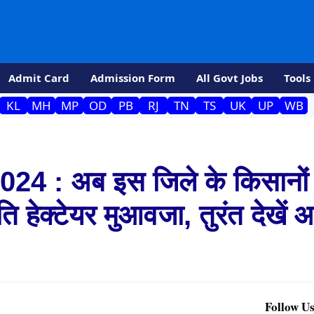
Admit Card
Admission Form
All Govt Jobs
Tools
KL
MH
MP
OD
PB
RJ
TN
TS
UK
UP
WB
4 : अब इस जिले के किसानों
ति हेक्टेयर मुआवजा, तुरंत देखें
Follow Us