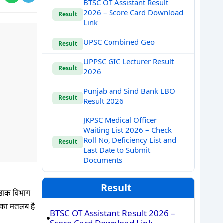
BTSC OT Assistant Result
2026 – Score Card Download
Result
Link
UPSC Combined Geo
Result
UPPSC GIC Lecturer Result
Result
2026
Punjab and Sind Bank LBO
Result
Result 2026
JKPSC Medical Officer
Waiting List 2026 – Check
Roll No, Deficiency List and
Result
Last Date to Submit
Documents
Result
 डाक विभाग
सका मतलब है
BTSC OT Assistant Result 2026 –
Score Card Download Link