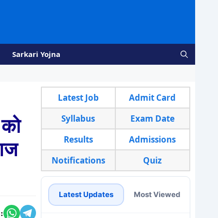
Sarkari Yojna
Latest Job
Admit Card
Syllabus
Exam Date
 को
Results
Admissions
 आज
Notifications
Quiz
Latest Updates
Most Viewed
: