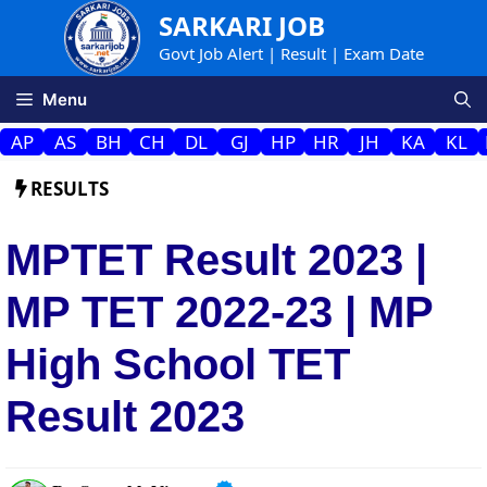
Skip
SARKARI JOB
to
Govt Job Alert | Result | Exam Date
content
Menu
AP
AS
BH
CH
DL
GJ
HP
HR
JH
KA
KL
RESULTS
MPTET Result 2023 |
MP TET 2022-23 | MP
High School TET
Result 2023